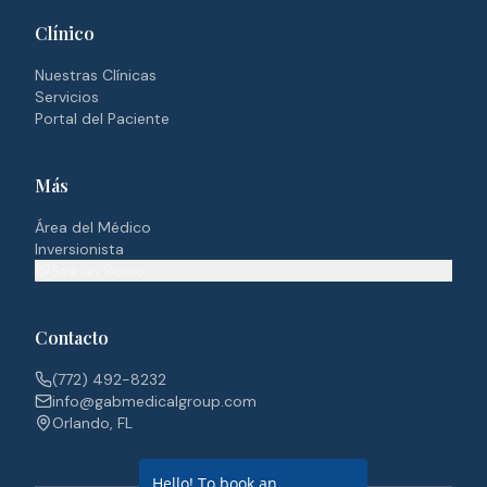
Clínico
Nuestras Clínicas
Servicios
Portal del Paciente
Más
Área del Médico
Inversionista
Sea un Socio
Contacto
(772) 492-8232
info@gabmedicalgroup.com
Orlando, FL
Hello! To book an